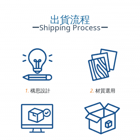
出貨流程
ー
Shipping Process
ー
1.
構思設計
2.
材質選用