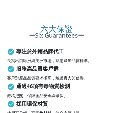
六大保證
ー
Six Guarantees
ー
專注於外銷品牌代工
長期出口歐洲與美洲市場，熟悉國際品質標準。
服務高品質客戶群
客戶對產品品質要求極高，驗證實力與信譽。
通過46項有毒物質檢測
嚴格把關，保障產品安全與環保。
採用環保材質
使用可分解、可回收材料，符合永續趨勢。